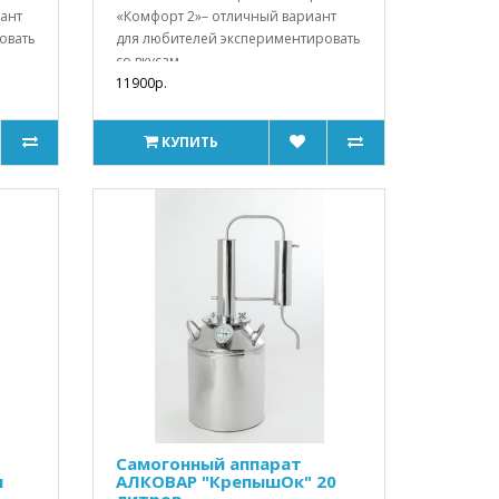
ант
«Комфорт 2»– отличный вариант
овать
для любителей экспериментировать
со вкусам..
11900р.
КУПИТЬ
Самогонный аппарат
л
АЛКОВАР "КрепышОк" 20