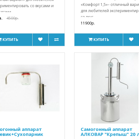
«Комфорт 1,5»– отличный вари
ериментировать со вкусами и
для любителей экспериментир
тами ..
со вкус..
р.
4500р.
11900р.
КУПИТЬ
КУПИТЬ
огонный аппарат
Самогонный аппарат
евик+Сухопарник
АЛКОВАР "Крепыш" 20 