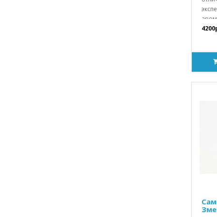
эксп
арома
4200
Сам
Зме