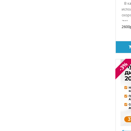
В ка
испол
скоро
зме..
2600р
-3%