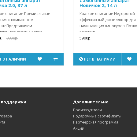
огонный аппарат
Самогонный аппарат
а 2.0, 37 л
Новичок 2, 14 л
ое описание Премиальные
Краткое описание Недорогой
ния в компактном
эффективный дистиллятор для
атеПредставляем
начинающих винокуров. Позво
вленную версию попул..
получить..
р.
9990р.
5900р.
Т В НАЛИЧИИ
НЕТ В НАЛИЧИИ
 поддержки
Дополнительно
ы
Производители
товара
Подарочные сертификаты
йта
Партнерская программа
Акции