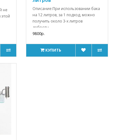
литров
Описание:При использовании бака
й не
на 12 литров, за 1 подход, можно
 этой
получить около 3-х литров
добротн..
9800р.
КУПИТЬ