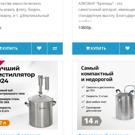
честве емкости можно
АЛКОВАР "Крепыш" - это
ьзовать флягу, бидон,
самогонный аппарат, имеющи
варку, и т. д.Вертикальный
стандартную высоту. Благодаря
особен..
.
10800р.
КУПИТЬ
КУПИТЬ