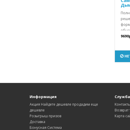
Сам
Дымк
Полн
реше
форм
обно
9690
НЕ
Информация
Служба
Акция Найдете дешевле продадим еще
Контакт
дешевле
Возврат 
Розыгрыш призов
Карта са
Доставка
Бонусная Система