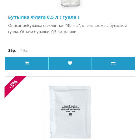
Бутылка Фляга 0,5 л ( гуала )
ОписаниеБутылка стеклянная "Фляга", очень схожа с бутылкой
гуала. Объем бутылки: 0,5 литра или..
35р.
40р.
-3%