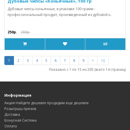
Дубовые чипсы «Коньячные», 100 гр
Дубовые чипсы коньячные, в упаковке 100 грамм -
профессиональный продукт, произведенный из дубовой к..
250р.
280р.
1
2
3
4
5
6
7
8
9
>
>|
Показано с 1 по 15 из 205 (всего 14 страниц)
Информация
Акция Найдете дешевле продадим еще дешевле
Розыгрыш призов
Доставка
Бонусная Система
Оплата